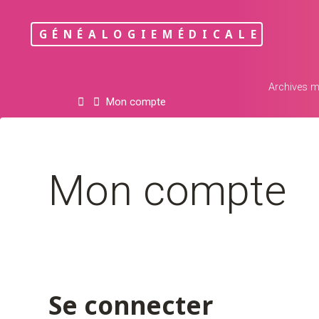
Skip
to
GÉNÉALOGIEMÉDICALE
content
Archives m
Home
Mon compte
Mon compte
Se connecter