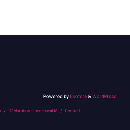
Powered by
Esotera
&
WordPress
.
s
/
Déclaration d’accessibilité
/
Contact