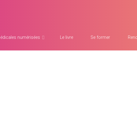
édicales numérisées
Le livre
Se former
Rend