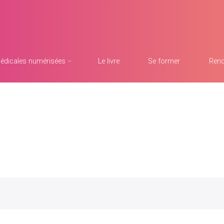
édicales numérisées
Le livre
Se former
Rend