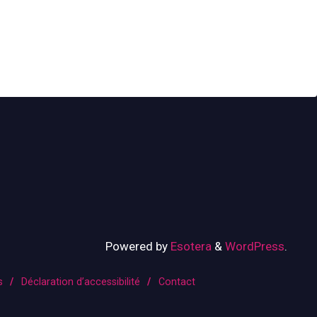
Powered by
Esotera
&
WordPress
.
s
/
Déclaration d’accessibilité
/
Contact