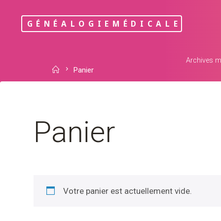
Skip
to
GÉNÉALOGIEMÉDICALE
content
Archives m
Home
Panier
Panier
Votre panier est actuellement vide.