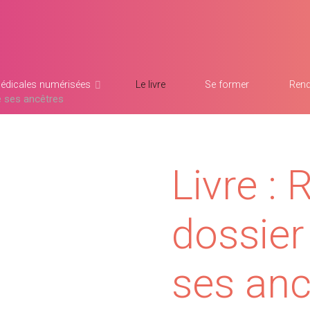
édicales numérisées
Le livre
Se former
Rend
e ses ancêtres
Livre : 
dossier
ses anc