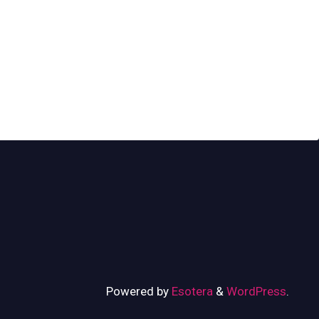
Powered by
Esotera
&
WordPress
.